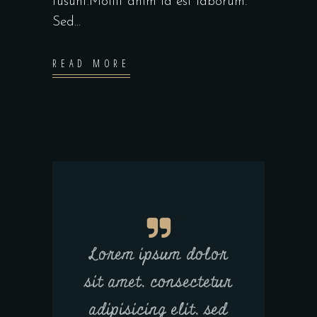
tusunt.Mollit anim id est laborum.
Sed...
READ MORE
Lorem ipsum dolor
sit amet, consectetur
adipisicing elit, sed