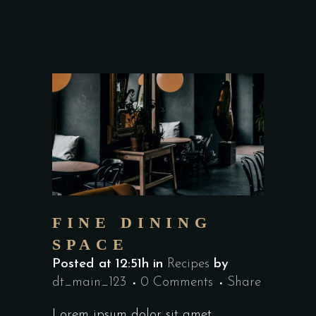
FINE DINING
SPACE
Posted at 12:51h
in
Recipes
by
dt_main_123
0 Comments
Share
Lorem ipsum dolor sit amet,